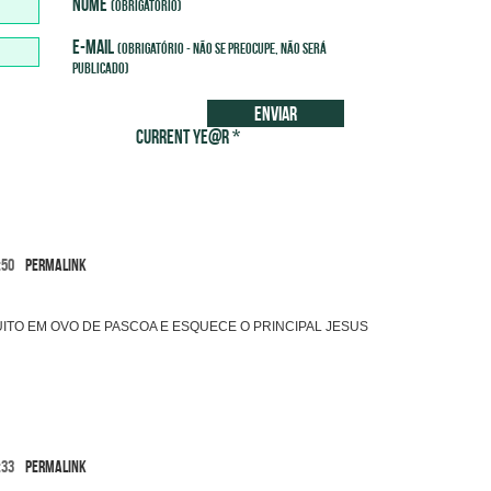
nome
(obrigatório)
e-mail
(obrigatório - não se preocupe, não será
publicado)
Enviar
Current ye@r
*
:50
Permalink
ITO EM OVO DE PASCOA E ESQUECE O PRINCIPAL JESUS
:33
Permalink