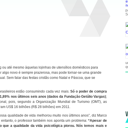
p
S
u
q
g ou até mesmo àquelas lojinhas de utensílios domésticos para
r algo novo é sempre prazerosa, mas pode tornar-se uma grande
itual. Sem falar das festas cristãs como Natal e Páscoa, que se
brasileiros estão consumindo cada vez mais.
Só o poder de compra
1,89% nos últimos seis anos (dados da Fundação Getúlio Vargas)
;
ional, pois, segundo a Organização Mundial de Turismo (OMT), as
zaram US$ 16 bilhões (R$ 28 bilhões) em 2011.
V
ossa qualidade de vida melhorou muito nos últimos anos”, diz Marco
. No entanto, o professor também nos aponta um problema:
“Apesar de
 que a qualidade da vida psicológica piorou. Nós temos mais e