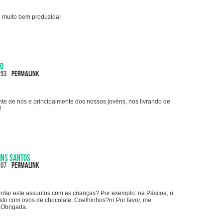
e muito bem produzida!
to
:53
Permalink
te de nós e principalmente dos nossos jovéns, nos livrando de
!
ins Santos
:07
Permalink
dar este assuntos com as crianças? Por exemplo: na Páscoa, o
sto com ovos de chocolate, Coelhinhos?rn Por favor, me
 Obrigada.