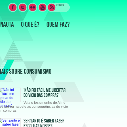
vídeos
RNAUTA
O QUE É?
QUEM FAZ?
MAIS SOBRE CONSUMISMO
'NÃO FOI FÁCIL ME LIBERTAR
DO VÍCIO DAS COMPRAS'
Veja o testemunho de Aline,
ue sofreu na pele as consequências do vício
m compras
SER SANTO É SABER FAZER
ESCOLHAS NOBRES