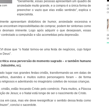
“Geralmente, essas pessoas apresentam um quadro de
m
sa com
ansiedade muito grande, e a compra é a única forma de
ó
preencher o vazio que elas estão sentindo”, explica o
c
especialista.
mente apresentam distúrbios de humor, ansiedade excessiva e
se encontram impossibilitadas de comprar, podem ter sintomas como
 de desmaio iminente. Logo após adquirir o que desejavam, essas
 controlado a compulsão e são acometidas pela depressão.
d
i
 disse que “o Natal tornou-se uma festa de negócios, cujo fulgor
de Deus”.
a critica essa perversão do momento sagrado – e também humano
Joãozinho, scj.
o lugar nas grandes festas cristãs, transformando-as em datas de
oelhos, duendes e muitos outros personagens foram – de forma
 religiosos e adentrando no imaginário coletivo de nossas crianças.
cristãs, estão trocando Cristo pelo comércio. Para muitos, a Páscoa
ição de Jesus; e o Natal está longe de ser o nascimento de Cristo.
a em casa, mas ele deve reesignificar o sentido dessa festa como
razer”, conclui o sacerdote.