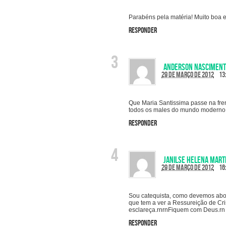
Parabéns pela matéria! Muito boa 
Responder
Anderson Nascimen
29 de março de 2012
13
Que Maria Santissima passe na fren
todos os males do mundo moderno
Responder
Janilse Helena Mart
29 de março de 2012
16
Sou catequista, como devemos abor
que tem a ver a Ressureição de Cri
esclareça.rnrnFiquem com Deus.rn
Responder