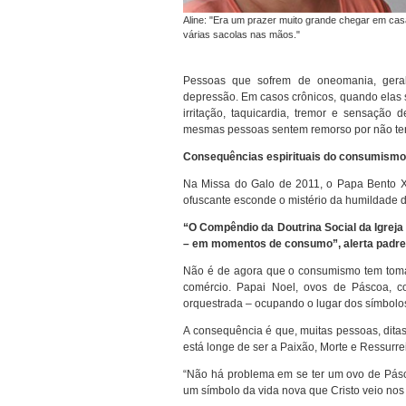
Aline: "Era um prazer muito grande chegar em ca
várias sacolas nas mãos."
Pessoas que sofrem de oneomania, geral
depressão. Em casos crônicos, quando elas 
irritação, taquicardia, tremor e sensação
mesmas pessoas sentem remorso por não ter
Consequências espirituais do consumismo
Na Missa do Galo de 2011, o Papa Bento XVI
ofuscante esconde o mistério da humildade 
“O Compêndio da Doutrina Social da Igrej
– em momentos de consumo”, alerta padre 
Não é de agora que o consumismo tem tomad
comércio. Papai Noel, ovos de Páscoa, c
orquestrada – ocupando o lugar dos símbolos
A consequência é que, muitas pessoas, ditas 
está longe de ser a Paixão, Morte e Ressurre
“Não há problema em se ter um ovo de Pásco
um símbolo da vida nova que Cristo veio nos t