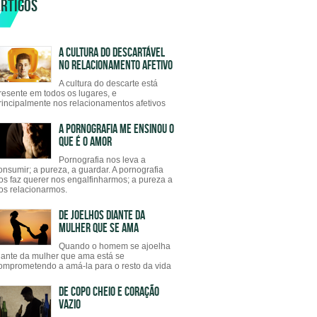
RTIGOS
A CULTURA DO DESCARTÁVEL
NO RELACIONAMENTO AFETIVO
A cultura do descarte está
resente em todos os lugares, e
rincipalmente nos relacionamentos afetivos
A PORNOGRAFIA ME ENSINOU O
QUE É O AMOR
Pornografia nos leva a
onsumir; a pureza, a guardar. A pornografia
os faz querer nos engalfinharmos; a pureza a
os relacionarmos.
DE JOELHOS DIANTE DA
MULHER QUE SE AMA
Quando o homem se ajoelha
iante da mulher que ama está se
omprometendo a amá-la para o resto da vida
DE COPO CHEIO E CORAÇÃO
VAZIO