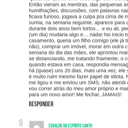
Então vieram as mentiras, das pequenas as
humilhações, discussões, com palavras n
ficava furioso, jogava a culpa pra cima de m
sumia, na semana seguinte, aparece para 
durante dois anos bem tortos… e eu ali, p
(um dia) mudaria algo e… nada! No inicio t
casamento, queria um filho comigo (ele já 
não), comprar um imóvel, morar em outra 
semana do dia das mães, ele aprontou mai
se distanciando, me tratando friamente, o c
quando estava em casa, respondia mensa
há (quase) uns 20 dias, mais uma vez, el
é muito ruim mesmo fazer papel de idiota.
me ligou e me enviou um SMS, não atend
vou correr atrás do meu amor próprio e mai
para um novo amor! Me fechar, JAMAIS!
Responder
Edvaldo do Espírito Santo