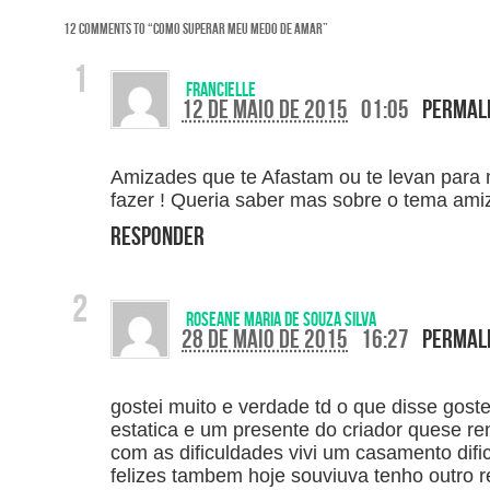
12 COMMENTS TO
“
COMO SUPERAR MEU MEDO DE AMAR
”
Francielle
12 de maio de 2015
01:05
Permal
Amizades que te Afastam ou te levan para
fazer ! Queria saber mas sobre o tema am
Responder
roseane maria de souza silva
28 de maio de 2015
16:27
Permal
gostei muito e verdade td o que disse goste
estatica e um presente do criador quese re
com as dificuldades vivi um casamento dif
felizes tambem hoje souviuva tenho outro 