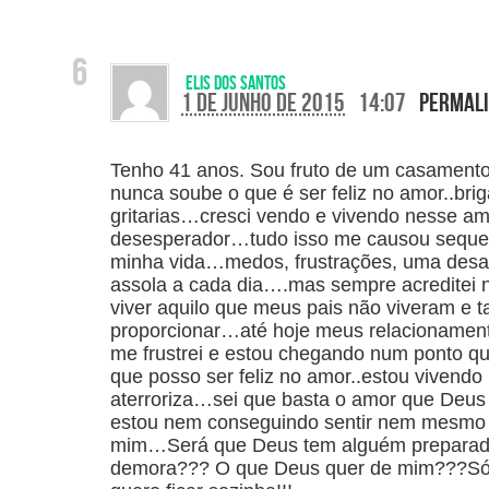
Elis dos Santos
1 de junho de 2015
14:07
Permal
Tenho 41 anos. Sou fruto de um casament
nunca soube o que é ser feliz no amor..brig
gritarias…cresci vendo e vivendo nesse amb
desesperador…tudo isso me causou sequela
minha vida…medos, frustrações, uma desar
assola a cada dia….mas sempre acreditei
viver aquilo que meus pais não viveram 
proporcionar…até hoje meus relacionamen
me frustrei e estou chegando num ponto q
que posso ser feliz no amor..estou vivend
aterroriza…sei que basta o amor que De
estou nem conseguindo sentir nem mesmo
mim…Será que Deus tem alguém preparad
demora??? O que Deus quer de mim???Só 